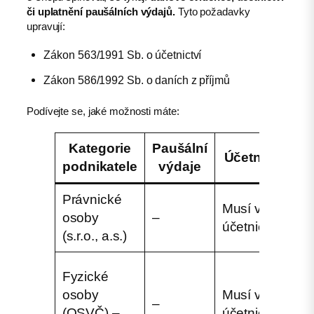
či uplatnění paušálních výdajů.
Tyto požadavky
upravují:
Zákon 563/1991 Sb. o účetnictví
Zákon 586/1992 Sb. o daních z příjmů
Podívejte se, jaké možnosti máte:
Kategorie
Paušální
Účetnictví
podnikatele
výdaje
e
Právnické
Musí vést
osoby
–
–
účetnictví
(s.r.o., a.s.)
M
Fyzické
v
osoby
Musí vést
–
p
(OSVČ) –
účetnictví