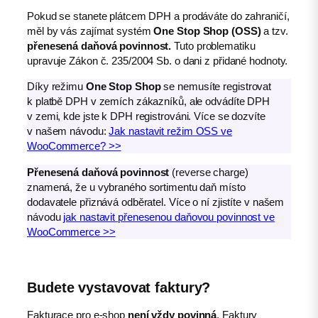
Pokud se stanete plátcem DPH a prodáváte do zahraničí,
měl by vás zajímat systém
One Stop Shop (OSS)
a tzv.
přenesená daňová povinnost.
Tuto problematiku
upravuje Zákon č. 235/2004 Sb. o dani z přidané hodnoty.
Díky režimu
One Stop Shop
se nemusíte registrovat
k platbě DPH v zemích zákazníků, ale odvádíte DPH
v zemi, kde jste k DPH registrováni. Více se dozvíte
v našem návodu:
Jak nastavit režim OSS ve
WooCommerce? >>
Přenesená daňová povinnost
(reverse charge)
znamená, že u vybraného sortimentu daň místo
dodavatele přiznává odběratel. Více o ní zjistíte v našem
návodu
jak nastavit přenesenou daňovou povinnost ve
WooCommerce >>
Budete vystavovat faktury?
Fakturace pro e-shop
není vždy povinná
. Faktury