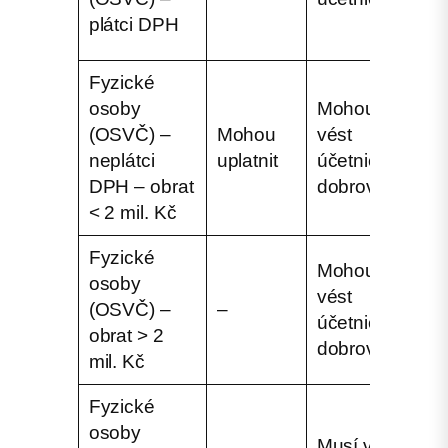
v
plátci DPH
p
Fyzické
osoby
Mohou
M
(OSVČ) –
Mohou
vést
v
neplátci
uplatnit
účetnictví
d
DPH – obrat
dobrovolně
e
< 2 mil. Kč
Fyzické
Mohou
V
osoby
vést
v
(OSVČ) –
–
účetnictví
d
obrat > 2
dobrovolně
e
mil. Kč
Fyzické
osoby
Musí vést