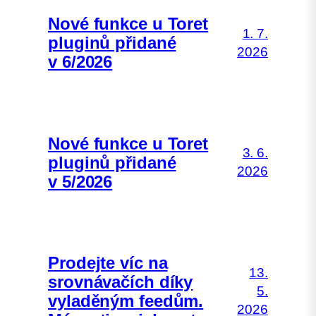
Nové funkce u Toret
1. 7.
pluginů přidané
2026
v 6/2026
Nové funkce u Toret
3. 6.
pluginů přidané
2026
v 5/2026
Prodejte víc na
13.
srovnávačích díky
5.
vyladěným feedům.
2026