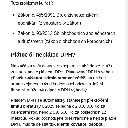
Tuto problematiku řeší:
Zákon č. 455/1991 Sb. o živnostenském
podnikání (živnostenský zákon)
Zákon č. 90/2012 Sb. obchodních společnostech
a družstvech (zákon o obchodních korporacích)
Plátce či neplátce DPH?
Na začátku vaší cesty s e-shopem je také dobré zvážit,
zda se stanete plátcem DPH. Plátcovství DPH s sebou
přináší
zvýšenou administrativní zátěž
, na druhou
stranu zejména pokud budete obchodovat s jinými
firmami, může být odpočet DPH výhodný.
Plátcem DPH se automaticky stanete při
překročení
limitu obratu
(v r. 2025 se jedná o 2 000 000 Kč za
kalendářní rok, nebo 2 536 500 Kč za posledních 12
měsíců). Pokud obchodujete přeshraničně a nejste plátce
DPH, musíte se stát tzv.
identifikovanou osobou.