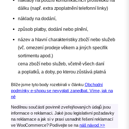
náklady na použití komunikačních prostředků na
dálku (např. extra zpoplatnění telefonní linky)
náklady na dodání,
způsob platby, dodání nebo plnění,
název a hlavní charakteristiky zboží nebo služeb
(vč. omezení prodeje věkem a jiných specifik
sortimentu apod.)
cena zboží nebo služeb, včetně všech daní
a poplatků, a doby, po kterou zůstává platná
Blíže jsme tyto body rozebírali v článku
Obchodní
podmínky e-shopu se nevyplatí zanedbat. Víme, jak na
ně
Nedílnou součástí povinně zveřejňovaných údajů jsou
informace o reklamaci. Jaké jsou legislativní požadavky
na reklamace a jak si v praxi usnadnit řešení reklamací
ve WooCommerce? Podívejte se na
náš návod >>