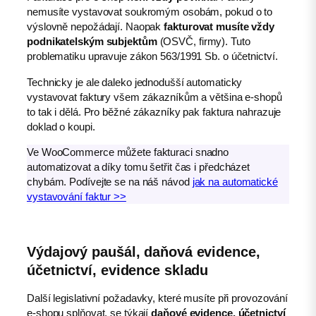
nemusíte vystavovat soukromým osobám, pokud o to
výslovně nepožádají. Naopak
fakturovat musíte vždy
podnikatelským subjektům
(OSVČ, firmy). Tuto
problematiku upravuje zákon 563/1991 Sb. o účetnictví.
Technicky je ale daleko jednodušší automaticky
vystavovat faktury všem zákazníkům a většina e-shopů
to tak i dělá. Pro běžné zákazníky pak faktura nahrazuje
doklad o koupi.
Ve WooCommerce můžete fakturaci snadno
automatizovat a díky tomu šetřit čas i předcházet
chybám. Podívejte se na náš návod
jak na automatické
vystavování faktur >>
Výdajový paušál, daňová evidence,
účetnictví, evidence skladu
Další legislativní požadavky, které musíte při provozování
e-shopu splňovat, se týkají
daňové evidence, účetnictví