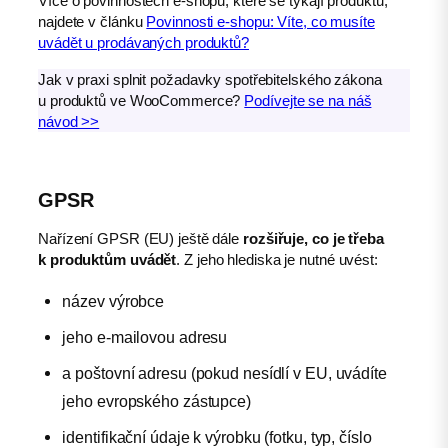
Více o povinnostech e-shopu, které se týkají produktů,
najdete v článku
Povinnosti e-shopu: Víte, co musíte
uvádět u prodávaných produktů?
Jak v praxi splnit požadavky spotřebitelského zákona
u produktů ve WooCommerce?
Podívejte se na náš
návod >>
GPSR
Nařízení GPSR (EU) ještě dále
rozšiřuje, co je třeba
k produktům uvádět
. Z jeho hlediska je nutné uvést:
název výrobce
jeho e-mailovou adresu
a poštovní adresu (pokud nesídlí v EU, uvádíte
jeho evropského zástupce)
identifikační údaje k výrobku (fotku, typ, číslo