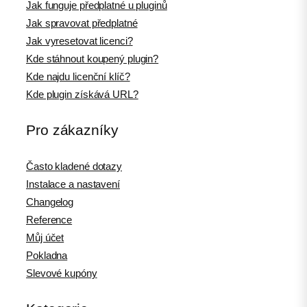
Jak funguje předplatné u pluginů
Jak spravovat předplatné
Jak vyresetovat licenci?
Kde stáhnout koupený plugin?
Kde najdu licenční klíč?
Kde plugin získává URL?
Pro zákazníky
Často kladené dotazy
Instalace a nastavení
Changelog
Reference
Můj účet
Pokladna
Slevové kupóny