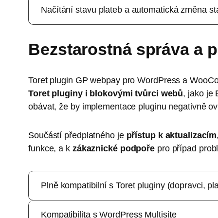
Nastavení pluginu je přímo v platebních metodách. Mů
Načítání stavu plateb a automatická změna s
metody, nebo vybrat země a způsoby dopravy, pro kte
Pro každou metodu platby lze nahrát vlastní ikonu, 
ikony pluginu.
Plugin obsahuje funkci načítání stavu plateb prostřed
Bezstarostná správa a p
a spolehlivou kontrolu. Na základě stavu plateb je
svých preferencí.
Toret plugin GP webpay pro WordPress a WooC
Toret pluginy i blokovými tvůrci webů
, jako je
obávat, že by implementace pluginu negativně ov
Součástí předplatného je
přístup k aktualizacím
funkce, a k
zákaznické podpoře
pro případ prob
Plně kompatibilní s Toret pluginy (dopravci, pl
Kompatibilita s WordPress Multisite