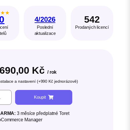
★
★
★
.0
542
4/2026
cení
Poslední
Prodaných licencí
telů
aktualizace
 690,00
Kč
/ rok
nstalace a nastavení (+990 Kč jednorázově)
Koupit
DARMA:
3 měsíce předplatné Toret
Commerce Manager