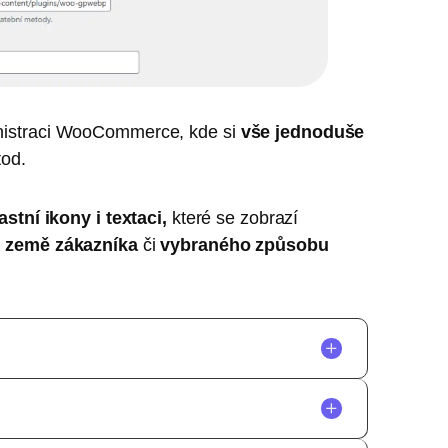
nistraci WooCommerce, kde si
vše jednoduše
tod.
astní ikony i textaci,
které se zobrazí
ě země zákazníka
či
vybraného způsobu
erce platební metody.