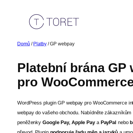
Přeskočit
na
obsah
Domů
/
Platby
/ GP webpay
Platební brána GP
pro WooCommerc
WordPress plugin GP webpay pro WooCommerce inte
webpay do vašeho obchodu. Nabídněte zákazníkům
peněženky
Google Pay, Apple Pay
a
PayPal
nebo
b
převod. Plugin
podporuje řadu měn a jazyků
a umož