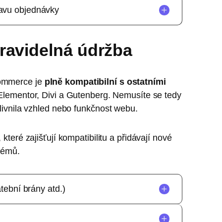
žete si například povolit konkrétní platební
tavu objednávky
ré bude platební brána aktivní.
která se zobrazí v pokladně nebo využívat výchozí
nictvím cronu, která zajistí pravidelnou
ravidelná údržba
 možné automaticky změnit stav objednávky podle
ommerce je
plně kompatibilní s ostatními
 Elementor, Divi a Gutenberg. Nemusíte se tedy
livnila vzhled nebo funkčnost webu.
, které zajišťují kompatibilitu a přidávají nové
lémů.
atební brány atd.)