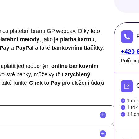
p
a
y
m
ou platební bránu GP webpay. Díky této
n
platební metody
, jako je
platba kartou
,
o
 Pay
a
PayPal
a také
bankovními tlačítky
.
+420 
ž
s
Potřebuj
zaplatit jednoduchým
online bankovním
t
ítko své banky, může využít
zrychlený
v
 také funkci
Click to Pay
pro uložení údajů
í
1 rok
1 rok
14 d
em úhrady při využití platební brány.