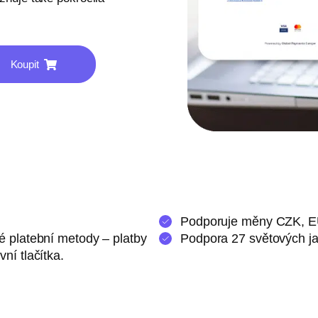
Koupit
Podporuje měny CZK, 
é platební metody – platby
Podpora 27 světových j
ní tlačítka.