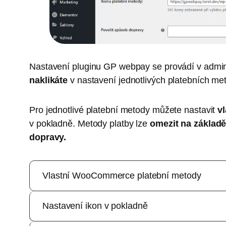
Nastavení pluginu GP webpay se provádí v admi
naklikáte
v nastavení jednotlivých platebních me
Pro jednotlivé platební metody můžete nastavit
vl
v pokladně. Metody platby lze
omezit na základ
dopravy.
Vlastní WooCommerce platební metody
Nastavení ikon v pokladně
Součástí pluginu GP webpay jsou vlastní WooComm