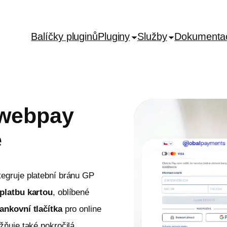
Balíčky pluginů
Pluginy
Služby
Dokumenta
 webpay
e
gruje platební bránu GP
platbu kartou
, oblíbené
ankovní tlačítka
pro online
ňuje také pokročilá