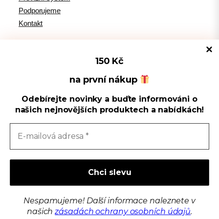
Podporujeme
Kontakt
150 Kč
Tipy pro WordPress
na první nákup
Odebírejte novinky a buďte informováni o
Spravovat souhlas s cookies
WPlama.cz: WordPress návody
našich nejnovějších produktech a nabídkách!
Divi.cz: návody pro Divi šablonu
Používáme cookies k optimalizaci našich webových stránek a našich
služeb.
Sledujte nás
Přijmout
F
Y
I
L
a
o
n
i
Zavřít
c
u
s
n
Copyright © 2014 – 2026 Toret.cz
Nespamujeme! Další informace naleznete v
Předvolby
e
T
t
k
našich
zásadách ochrany osobních údajů
.