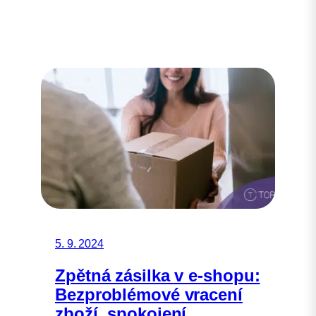
5. 9. 2024
Zpětná zásilka v e-shopu:
Bezproblémové vracení
zboží, spokojení