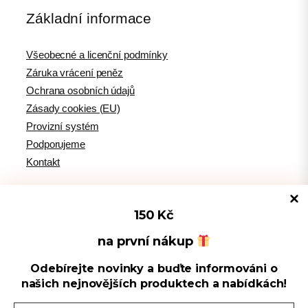
Základní informace
Všeobecné a licenční podmínky
Záruka vrácení peněz
Ochrana osobních údajů
Zásady cookies (EU)
Provizní systém
Podporujeme
Kontakt
150 Kč
Tipy pro WordPress
na první nákup
Odebírejte novinky a buďte informováni o
Spravovat souhlas s cookies
WPlama.cz: WordPress návody
našich nejnovějších produktech a nabídkách!
Divi.cz: návody pro Divi šablonu
Používáme cookies k optimalizaci našich webových stránek a našich