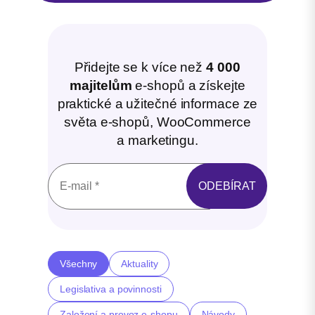
Přidejte se k více než
4 000
majitelům
e-shopů a získejte
praktické a užitečné informace ze
světa e-shopů, WooCommerce
a marketingu.
Všechny
Aktuality
Legislativa a povinnosti
Založení a provoz e-shopu
Návody